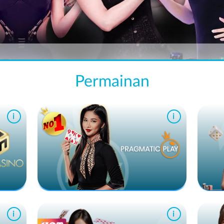
Permainan
i
i
i
i