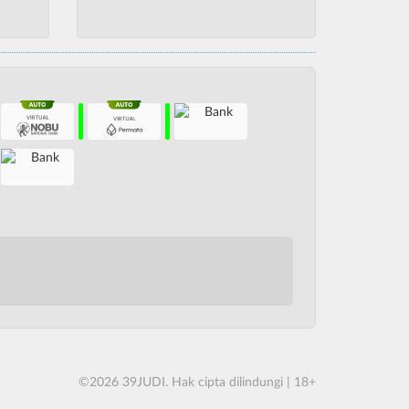
©2026 39JUDI. Hak cipta dilindungi | 18+