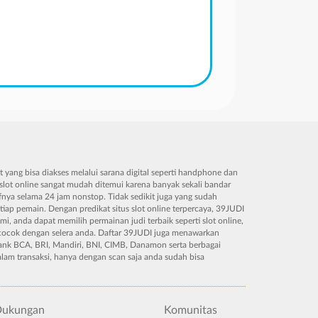
 yang bisa diakses melalui sarana digital seperti handphone dan
 slot online sangat mudah ditemui karena banyak sekali bandar
tifnya selama 24 jam nonstop. Tidak sedikit juga yang sudah
iap pemain. Dengan predikat situs slot online terpercaya, 39JUDI
, anda dapat memilih permainan judi terbaik seperti slot online,
g cocok dengan selera anda. Daftar 39JUDI juga menawarkan
ank BCA, BRI, Mandiri, BNI, CIMB, Danamon serta berbagai
lam transaksi, hanya dengan scan saja anda sudah bisa
ukungan
Komunitas