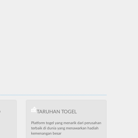
O
TARUHAN TOGEL
Platform togel yang menarik dari perusahan
terbaik di dunia yang menawarkan hadiah
kemenangan besar