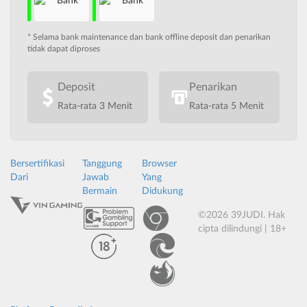
* Selama bank maintenance dan bank offline deposit dan penarikan
tidak dapat diproses
Deposit
Penarikan
Rata-rata 3 Menit
Rata-rata 5 Menit
Bersertifikasi
Tanggung
Browser
Dari
Jawab
Yang
Bermain
Didukung
©2026 39JUDI. Hak
cipta dilindungi | 18+