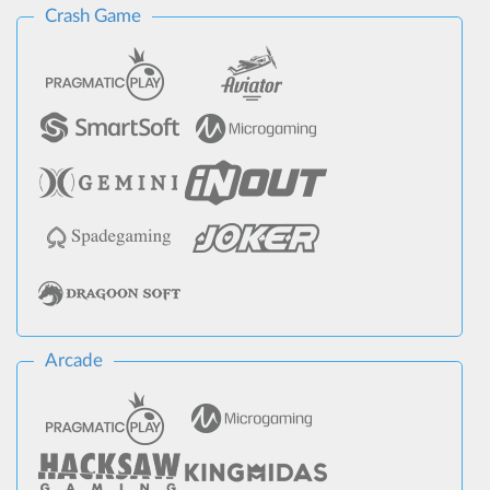
Crash Game
Arcade