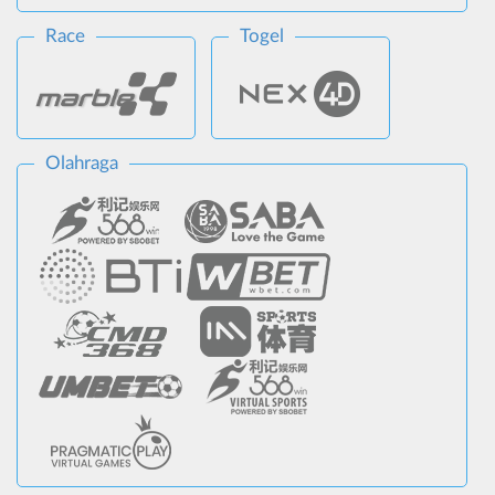
Race
Togel
Olahraga