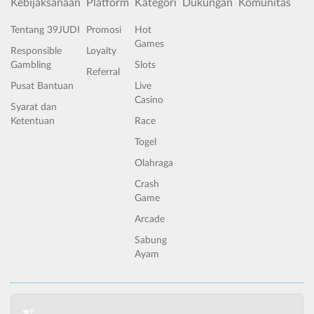
Kebijaksanaan
Platform
Kategori
Dukungan
Komunitas
Tentang 39JUDI
Promosi
Hot
Games
Responsible
Loyalty
Gambling
Slots
Referral
Pusat Bantuan
Live
Casino
Syarat dan
Ketentuan
Race
Togel
Olahraga
Crash
Game
Arcade
Sabung
Ayam