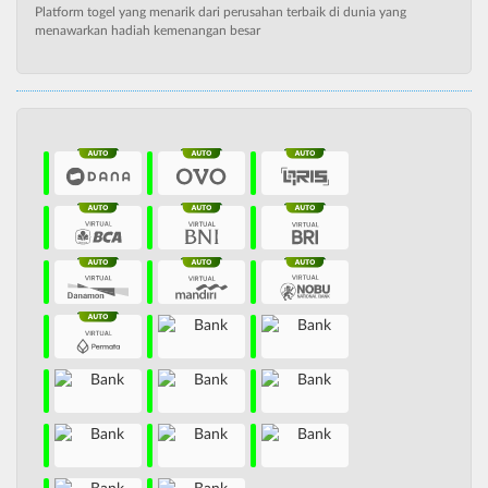
Platform togel yang menarik dari perusahan terbaik di dunia yang
menawarkan hadiah kemenangan besar