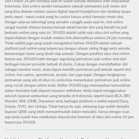
Slot Online 24 jam nonstop saat ini sudah banyak diketahui oleh masyarakat
Indonesia. Slot online sendiri merupakan sebuah permainan judi mesin slot
yang bisa diakses melalui sarana digital seperti handphone dan desktop tanpa
perlu repot - repot untuk pergi ke casino hanya untuk bermain mesin slot.
Dengan adanya teknologi yang semakin canggih pada saat ini, slot online
sangat mudah ditemui karena banyak sekali bandar slot yang beralih ke judi
berbasis online yang satu ini. 39JUDI adalah salah satu situs slot online yang
dapat diakses dengan mudah melalui link alternatifnya selama 24 jam nonstop.
Tidak sedikit juga yang sudah mengetahui bahwa 39JUDI adalah sebuah
platform judi online yang terpercaya dengan ulasan rating tinggi serta winrate
kemenangan besar yang diraih tiap pemain. Dengan predikat situs slot online
terpercaya, 39JUDI hadir dengan segudang permainan judi online viral dari
berbagai macam provider terbaik di dunia. Cukup dengan mendaftarkan diri
sebagai member resmi, anda dapat memilih permainan judi terbaik seperti slot
online, live casino, sportsbook, arcade, dan juga togel. Dengan lengkapnya
permainan yang ada di situs ini, anda bisa menentukan permainan judi online
yang cocok dengan selera anda. Daftar 39JUDI juga menawarkan kemudahan
dalam transaksi baik deposit maupun withdraw. Anda dapat menggunakan
seluruh layanan perbankan yang tersedia di Indonesia, seperti bank BCA, BRI,
Mandiri, BNI, CIMB, Danamon serta berbagai platform e-wallet seperti Dana,
Gopay, OVO, dan Linkaja. Tidak hanya itu saja, sekarang juga sudah tersedia
layanan QRIS yang lebih mempermudah dalam transaksi, hanya dengan scan
saja anda sudah bisa melakukan deposit dan bermain di situs slot online 24 jam
terpercaya 39JUDI.