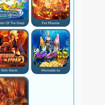
ter Of The Deep
Fire Phoenix
Kirin Storm
Mermaids-6s