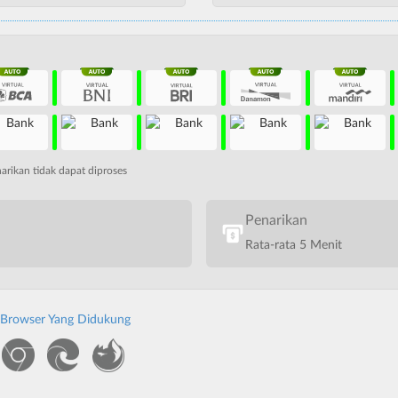
arikan tidak dapat diproses
Penarikan
Rata-rata 5 Menit
Browser Yang Didukung