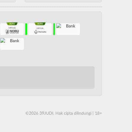
©2026 39JUDI. Hak cipta dilindungi | 18+