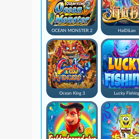
OCEAN MONSTER 2
HaiDiLao
Ocean King 3
Lucky Fishin