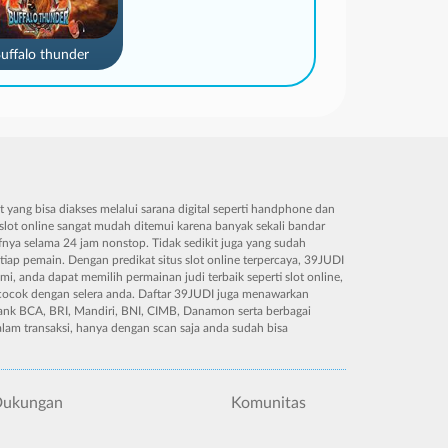
uffalo thunder
 yang bisa diakses melalui sarana digital seperti handphone dan
 slot online sangat mudah ditemui karena banyak sekali bandar
tifnya selama 24 jam nonstop. Tidak sedikit juga yang sudah
iap pemain. Dengan predikat situs slot online terpercaya, 39JUDI
, anda dapat memilih permainan judi terbaik seperti slot online,
g cocok dengan selera anda. Daftar 39JUDI juga menawarkan
ank BCA, BRI, Mandiri, BNI, CIMB, Danamon serta berbagai
lam transaksi, hanya dengan scan saja anda sudah bisa
ukungan
Komunitas