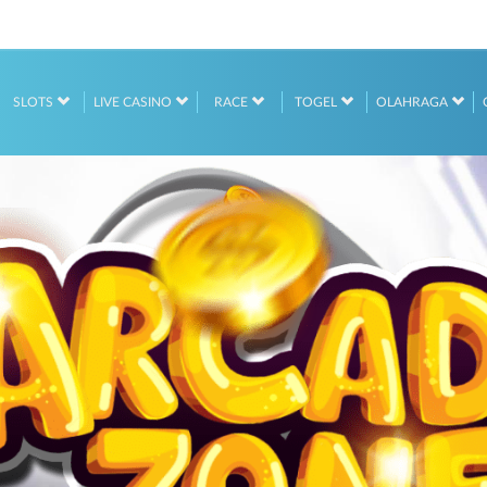
SLOTS
LIVE CASINO
RACE
TOGEL
OLAHRAGA