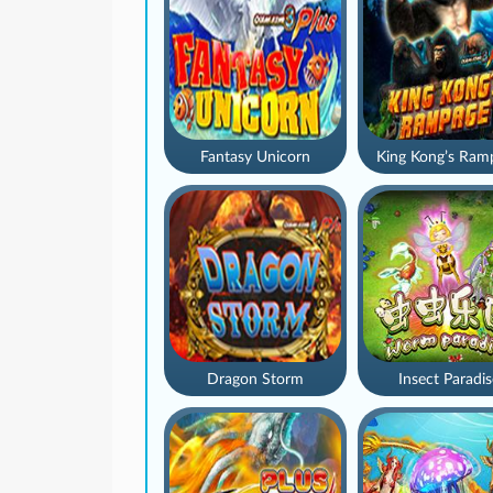
Fantasy Unicorn
King Kong’s Ram
Dragon Storm
Insect Paradis