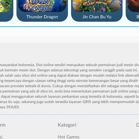
Thunder Dragon
Jin Chan Bu Yu
B
masyarakat Indonesia. Slot online sendiri merupakan sebuah permainan judi mesin slot
tuk bermain mesin slot. Dengan adanya teknologi yang semakin canggih pada saat ini,
alah salah satu situs slot online yang dapat diakses dengan mudah melalui link alterna
terpercaya dengan ulasan rating tinggi serta winrate kemenangan besar yang diraih t
macam provider terbaik di dunia. Cukup dengan mendaftarkan diri sebagai member resmi
nya permainan yang ada di situs ini, anda bisa menentukan permainan judi online yan
dapat menggunakan seluruh layanan perbankan yang tersedia di Indonesia, seperti b
hanya itu saja, sekarang juga sudah tersedia layanan QRIS yang lebih mempermudah da
caya 39JUDI.
orm
Kategori
D
i
Hot Games