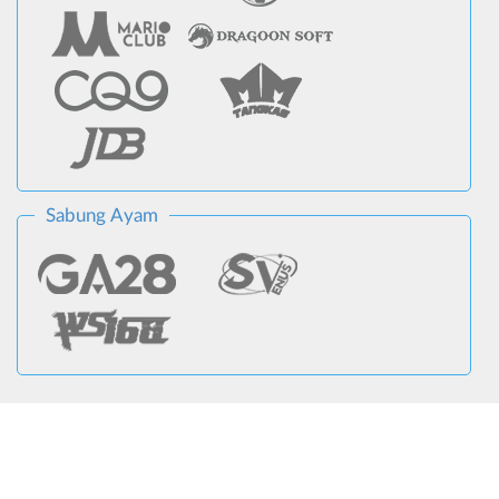
Sabung Ayam