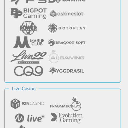
Live Casino