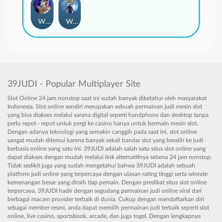
Wishes of the Genie
Wrath of Zeus
39JUDI - Popular Multiplayer Site
Slot Online 24 jam nonstop saat ini sudah banyak diketahui oleh masyarakat
Indonesia. Slot online sendiri merupakan sebuah permainan judi mesin slot
yang bisa diakses melalui sarana digital seperti handphone dan desktop tanpa
perlu repot - repot untuk pergi ke casino hanya untuk bermain mesin slot.
Dengan adanya teknologi yang semakin canggih pada saat ini, slot online
sangat mudah ditemui karena banyak sekali bandar slot yang beralih ke judi
berbasis online yang satu ini. 39JUDI adalah salah satu situs slot online yang
dapat diakses dengan mudah melalui link alternatifnya selama 24 jam nonstop.
Tidak sedikit juga yang sudah mengetahui bahwa 39JUDI adalah sebuah
platform judi online yang terpercaya dengan ulasan rating tinggi serta winrate
kemenangan besar yang diraih tiap pemain. Dengan predikat situs slot online
terpercaya, 39JUDI hadir dengan segudang permainan judi online viral dari
berbagai macam provider terbaik di dunia. Cukup dengan mendaftarkan diri
sebagai member resmi, anda dapat memilih permainan judi terbaik seperti slot
online, live casino, sportsbook, arcade, dan juga togel. Dengan lengkapnya