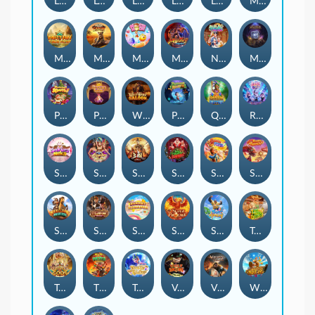
Las Vegas Party
Legend of the White and Green Snake
Lion Dance Fortune
Lucky Zhu
Lulu's Enchanted Forest
Mahjong Fortune
Mayan Gold Hunt
Mega Wild Safari
Mochi Mochi
Muay Thai Arena
Nomikai Fever
Mysteries of Pandora
Pawsome Xmas
Persian Gems
Wild West Saloon
Pumpkin Night
Queen of Aztec
Rave On
Sakura Neko
Samba Fiesta
SanGuo - The Brotherhood
Sexy Christmas Sirens
Spirits Fiesta
Spring Harvest
Stallion Princess
Steampunk Reloaded
Surgary bonanza
Super Phoenix
Surf Monkey
Taco Truck Delight
Temple of Gods
TNT Fiesta
Tower of Riches
Vault of Riches
Viking Valor
Wild Fish Hunter