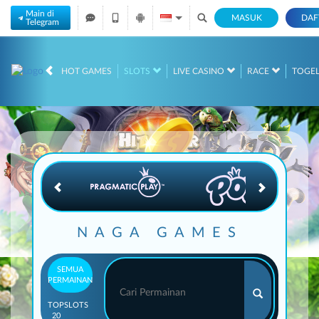
Main di
MASUK
DAF
Telegram
IDR
12,676,927,
HOT GAMES
SLOTS
LIVE CASINO
RACE
TOGE
NAGA GAMES
SEMUA
PERMAINAN
TOP
SLOTS
20