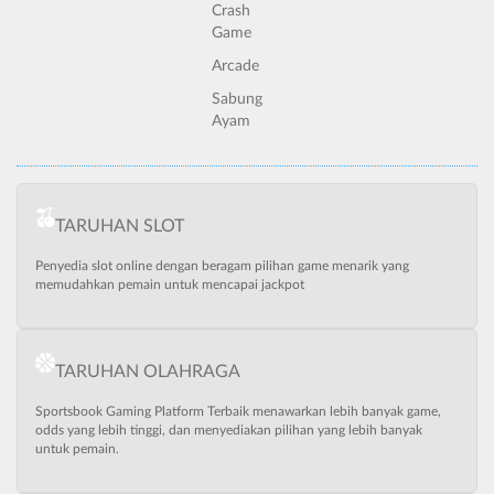
Crash
Game
Arcade
Sabung
Ayam
TARUHAN SLOT
Penyedia slot online dengan beragam pilihan game menarik yang
memudahkan pemain untuk mencapai jackpot
TARUHAN OLAHRAGA
Sportsbook Gaming Platform Terbaik menawarkan lebih banyak game,
odds yang lebih tinggi, dan menyediakan pilihan yang lebih banyak
untuk pemain.