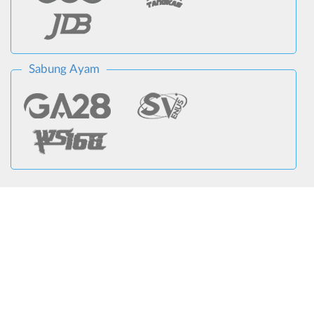
Sabung Ayam