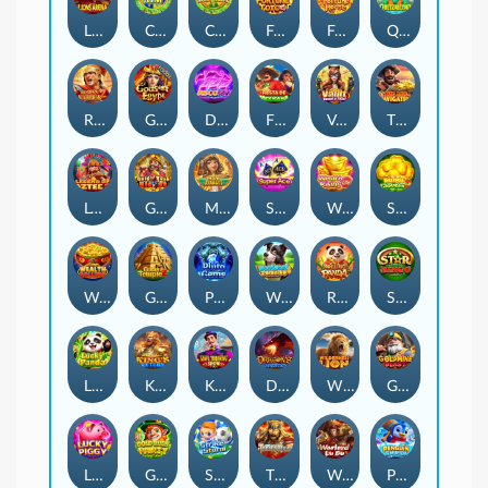
Lion's area
Crazy ATM
Crazy Money Rolling
Fortune Toto 4D
Fortune Horse
Quetzalcoatl
ROMAN WARRIOR2
Gods of Egypt
DISCO 777
Fiesta de Mexicana
Vault Beauty Thief
The Age Of Navigation
Legend of Aztec2
Gold Rush Blast
MEOW DYNASTY
Super Ace
Wealth Rising 2
Super Clovers 2
Wealth Rolling
Golden Temple2
Pluto Gems
Woof-woof Paradise
Rolling Panda
STAR Bingo
Lucky Panda
King's Return
Knife Throwing Show
Dragon's Expedition
Wilderness Lion
Goldmine Blast
Lucky Piggy
Gold Rush Party
Strike Storm
Thor of Mars
Warlord Lu Bu
Penguin Smash