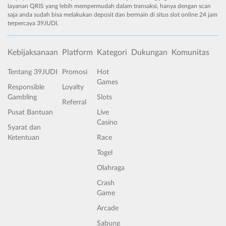
layanan QRIS yang lebih mempermudah dalam transaksi, hanya dengan scan
saja anda sudah bisa melakukan deposit dan bermain di situs slot online 24 jam
terpercaya 39JUDI.
Kebijaksanaan
Platform
Kategori
Dukungan
Komunitas
Tentang 39JUDI
Promosi
Hot
Games
Responsible
Loyalty
Gambling
Slots
Referral
Pusat Bantuan
Live
Casino
Syarat dan
Ketentuan
Race
Togel
Olahraga
Crash
Game
Arcade
Sabung