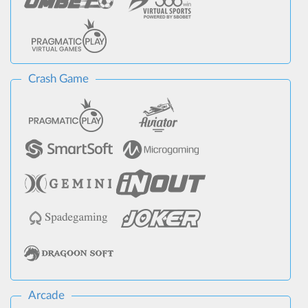
Crash Game
Arcade