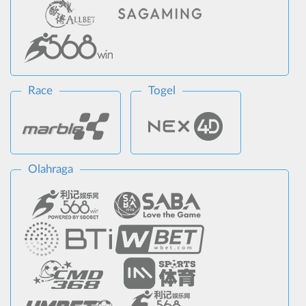
Race
Togel
Olahraga