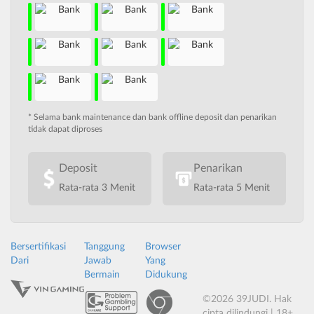
* Selama bank maintenance dan bank offline deposit dan penarikan
tidak dapat diproses
Deposit
Penarikan
Rata-rata 3 Menit
Rata-rata 5 Menit
Bersertifikasi
Tanggung
Browser
Dari
Jawab
Yang
Bermain
Didukung
©2026 39JUDI. Hak
cipta dilindungi | 18+