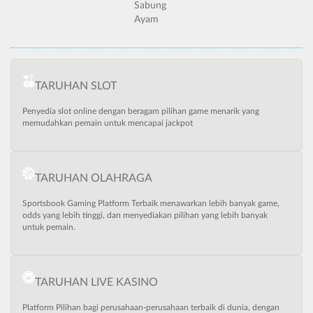
Sabung
Ayam
TARUHAN SLOT
Penyedia slot online dengan beragam pilihan game menarik yang
memudahkan pemain untuk mencapai jackpot
TARUHAN OLAHRAGA
Sportsbook Gaming Platform Terbaik menawarkan lebih banyak game,
odds yang lebih tinggi, dan menyediakan pilihan yang lebih banyak
untuk pemain.
TARUHAN LIVE KASINO
Platform Pilihan bagi perusahaan-perusahaan terbaik di dunia, dengan