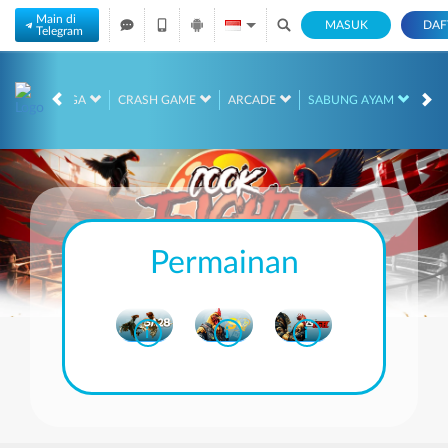
Main di
MASUK
DAF
Telegram
PR
OLAHRAGA
CRASH GAME
ARCADE
SABUNG AYAM
Permainan
i
i
i