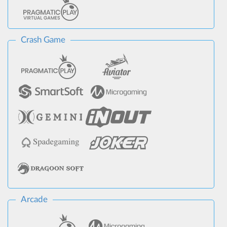
Crash Game
Arcade