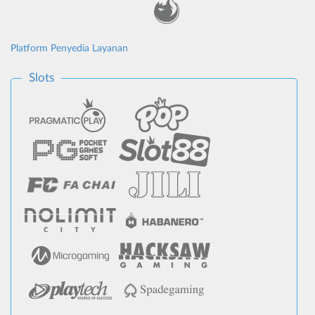
Platform Penyedia Layanan
Slots