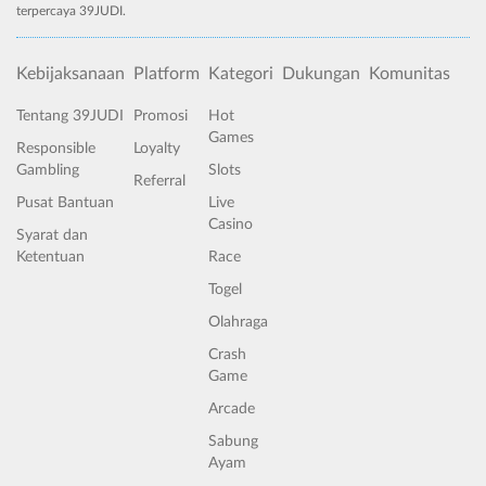
terpercaya 39JUDI.
Kebijaksanaan
Platform
Kategori
Dukungan
Komunitas
Tentang 39JUDI
Promosi
Hot
Games
Responsible
Loyalty
Gambling
Slots
Referral
Pusat Bantuan
Live
Casino
Syarat dan
Ketentuan
Race
Togel
Olahraga
Crash
Game
Arcade
Sabung
Ayam