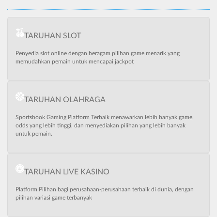
TARUHAN SLOT
Penyedia slot online dengan beragam pilihan game menarik yang
memudahkan pemain untuk mencapai jackpot
TARUHAN OLAHRAGA
Sportsbook Gaming Platform Terbaik menawarkan lebih banyak game,
odds yang lebih tinggi, dan menyediakan pilihan yang lebih banyak
untuk pemain.
TARUHAN LIVE KASINO
Platform Pilihan bagi perusahaan-perusahaan terbaik di dunia, dengan
pilihan variasi game terbanyak